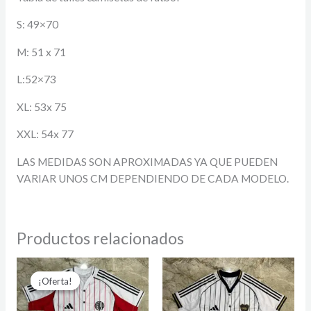
S: 49×70
M: 51 x 71
L:52×73
XL: 53x 75
XXL: 54x 77
LAS MEDIDAS SON APROXIMADAS YA QUE PUEDEN
VARIAR UNOS CM DEPENDIENDO DE CADA MODELO.
Productos relacionados
Rango
de
¡Oferta!
¡Oferta!
precios:
desde