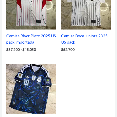
$37.200
hasta
$48.050
Camisa River Plate 2025 US
Camisa Boca Juniors 2025
pack importada
US pack
$
37.200
-
$
48.050
$
52.700