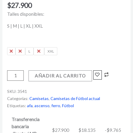
$
27.900
Talles disponibles:
S | M | L | XL | XXL
S
M
L
XL
XXL
AÑADIR AL CARRITO
SKU:
3541
Categorías:
Camisetas
,
Camisetas de Fútbol actual
Etiquetas:
afa
,
ascenso
,
ferro
,
Fútbol
Transferencia
bancaria
$
27.900
$
18.135
-
$
9.765