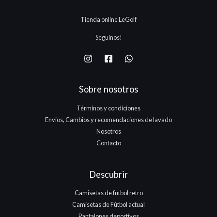
5
.
.
.
Tienda online LeGolf
1
7
Seguinos!
5
.
Sobre nosotros
Términos y condiciones
Envios, Cambios y recomendaciones de lavado
Nosotros
Contacto
Descubrir
Camisetas de futbol retro
Camisetas de Fútbol actual
Pantalones deportivos