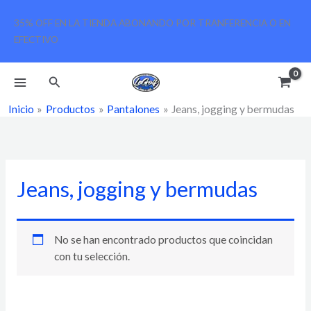
Ir
35% OFF EN LA TIENDA ABONANDO POR TRANFERENCIA O EN
al
EFECTIVO
contenido
Buscar
Inicio
Productos
Pantalones
Jeans, jogging y bermudas
Jeans, jogging y bermudas
No se han encontrado productos que coincidan
con tu selección.