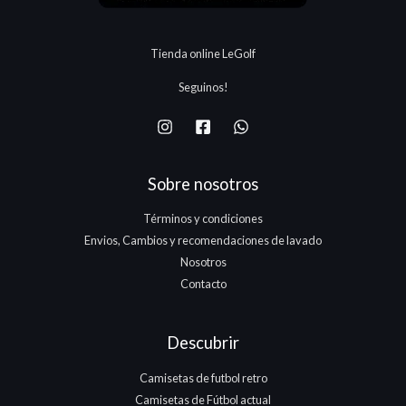
7
3
0
5
.
.
.
Tienda online LeGolf
1
7
Seguinos!
5
.
Sobre nosotros
Términos y condiciones
Envios, Cambios y recomendaciones de lavado
Nosotros
Contacto
Descubrir
Camisetas de futbol retro
Camisetas de Fútbol actual