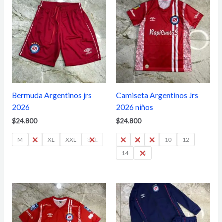
Bermuda Argentinos jrs
Camiseta Argentinos Jrs
2026
2026 niños
$
24.800
$
24.800
M
L
XL
XXL
3XL
4
6
8
10
12
14
16