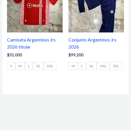
Camiseta Argentinos Jrs
Conjunto Argentinos Jrs
2026 titular
2026
$
31.000
$
99.200
S
M
L
XL
XXL
M
L
XL
XXL
3XL