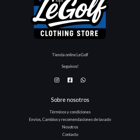
.
$
8
1
r
$
1
5
7
a
9
3
0
5
:
.
.
.
.
$
8
1
1
5
7
3
0
5
.
.
.
Tienda online LeGolf
1
7
Seguinos!
5
.
Sobre nosotros
Términos y condiciones
Envios, Cambios y recomendaciones de lavado
Nosotros
Contacto