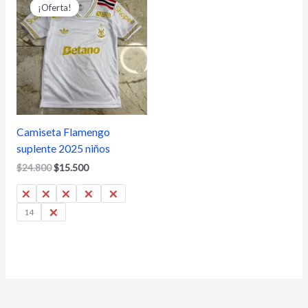
precio
precio
¡Oferta!
original
actual
era:
es:
$24.800.
$15.500.
Camiseta Flamengo
suplente 2025 niños
$
24.800
$
15.500
4
6
8
10
12
14
16