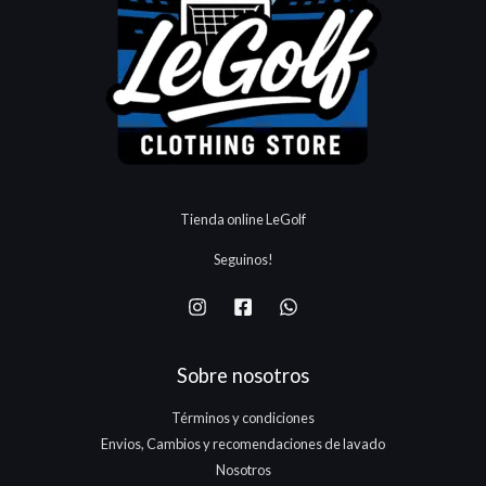
5
:
.
.
.
e
:
.
$
8
1
r
$
1
5
7
a
9
3
0
5
:
.
.
.
.
$
8
1
1
5
7
3
0
5
.
.
.
Tienda online LeGolf
1
7
Seguinos!
5
.
Sobre nosotros
Términos y condiciones
Envios, Cambios y recomendaciones de lavado
Nosotros