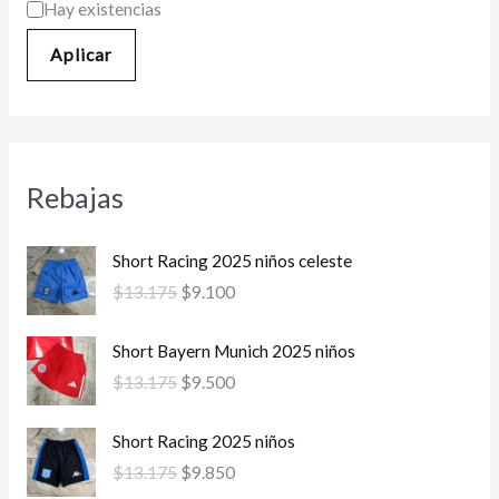
Hay existencias
Aplicar
Rebajas
E
E
Short Racing 2025 niños celeste
l
l
$
13.175
$
9.100
p
p
r
r
E
E
Short Bayern Munich 2025 niños
e
e
l
l
c
c
$
13.175
$
9.500
p
p
i
i
r
r
o
o
E
E
Short Racing 2025 niños
e
e
o
a
l
l
c
c
$
13.175
$
9.850
r
c
p
p
i
i