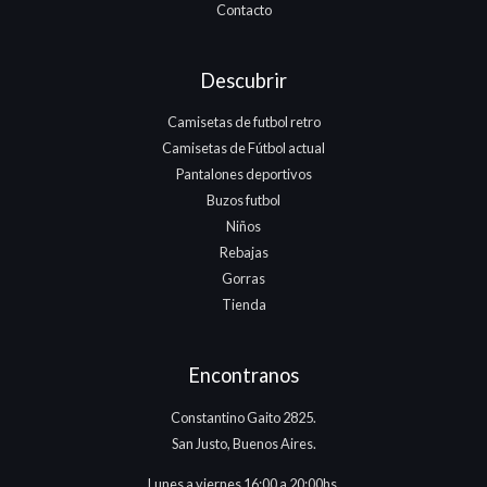
Contacto
Descubrir
Camisetas de futbol retro
Camisetas de Fútbol actual
Pantalones deportivos
Buzos futbol
Niños
Rebajas
Gorras
Tienda
Encontranos
Constantino Gaito 2825.
San Justo, Buenos Aires.
Lunes a viernes 16:00 a 20:00hs,