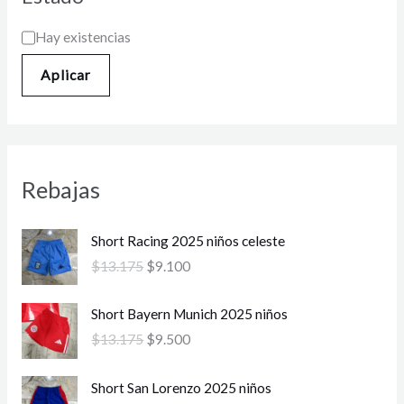
Hay existencias
Aplicar
Rebajas
E
E
Short Racing 2025 niños celeste
l
l
$
13.175
$
9.100
p
p
r
r
E
E
Short Bayern Munich 2025 niños
e
e
l
l
c
c
$
13.175
$
9.500
p
p
i
i
r
r
o
o
E
E
Short San Lorenzo 2025 niños
e
e
o
a
l
l