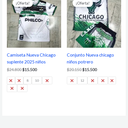
precio
precio
precio
precio
¡Oferta!
¡Oferta!
original
actual
original
actual
era:
es:
era:
es:
$24.800.
$15.500.
$20.150.
$15.500.
Camiseta Nueva Chicago
Conjunto Nueva chicago
suplente 2025 niños
niños potrero
$
24.800
$
15.500
$
20.150
$
15.500
4
6
8
10
12
10
12
14
16
S
14
16