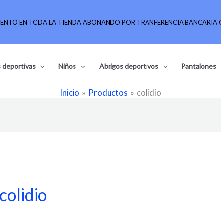
UENTO EN TODA LA TIENDA ABONANDO POR TRANFERENCIA BANCARIA O
 deportivas
Niños
Abrigos deportivos
Pantalones
Inicio
Productos
colidio
colidio