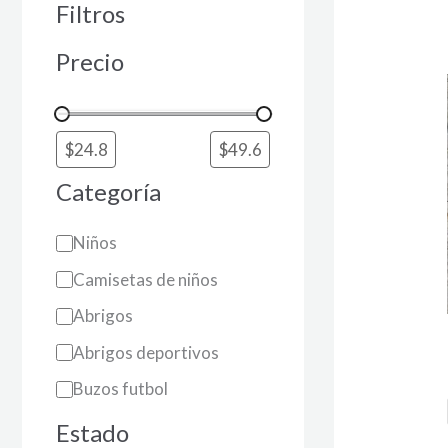
d
Filtros
Precio
Categoría
Niños
Camisetas de niños
Abrigos
Abrigos deportivos
Buzos futbol
Estado