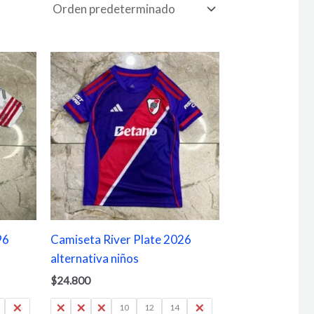
96
Camiseta River Plate 2026
alternativa niños
$
24.800
16
4
6
8
10
12
14
16