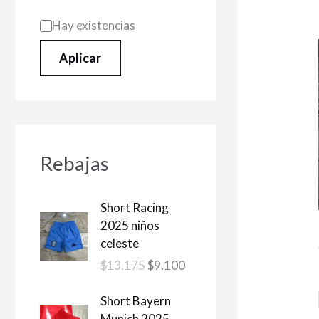
Hay existencias
Aplicar
Rebajas
E
E
Short Racing
l
l
2025 niños
p
p
celeste
r
r
$
13.175
$
9.100
e
e
c
c
E
E
Short Bayern
i
i
l
l
Munich 2025