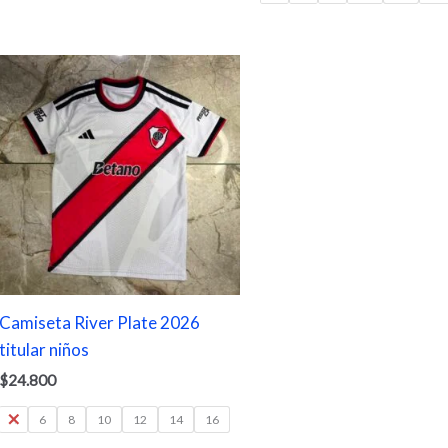
Camiseta River Plate 2026
titular niños
$
24.800
4
6
8
10
12
14
16