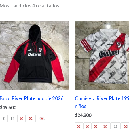
Mostrando los 4 resultados
Buzo River Plate hoodie 2026
Camiseta River Plate 19
niños
$
49.600
$
24.800
S
M
L
XL
XXL
4
6
8
10
12
14