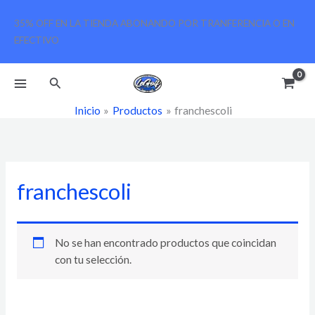
Ir
35% OFF EN LA TIENDA ABONANDO POR TRANFERENCIA O EN
al
EFECTIVO
contenido
Buscar
Inicio
Productos
franchescoli
franchescoli
No se han encontrado productos que coincidan
con tu selección.