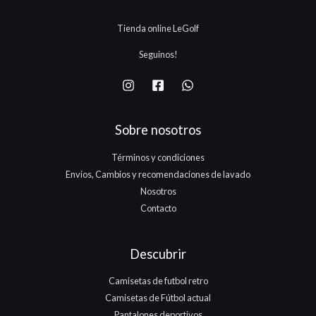
5
.
.
.
Tienda online LeGolf
1
7
Seguinos!
5
.
Sobre nosotros
Términos y condiciones
Envios, Cambios y recomendaciones de lavado
Nosotros
Contacto
Descubrir
Camisetas de futbol retro
Camisetas de Fútbol actual
Pantalones deportivos