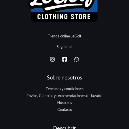
3
0
5
:
.
.
.
.
$
8
1
1
5
7
3
0
5
.
.
.
Tienda online LeGolf
1
7
Seguinos!
5
.
Sobre nosotros
Términos y condiciones
Envios, Cambios y recomendaciones de lavado
Nosotros
Contacto
Descubrir