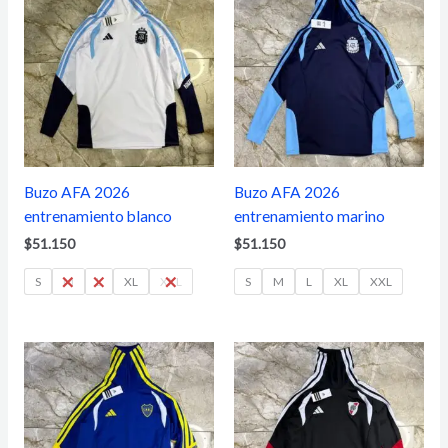
Buzo AFA 2026
Buzo AFA 2026
entrenamiento blanco
entrenamiento marino
$
51.150
$
51.150
S
M
L
XL
XXL
S
M
L
XL
XXL