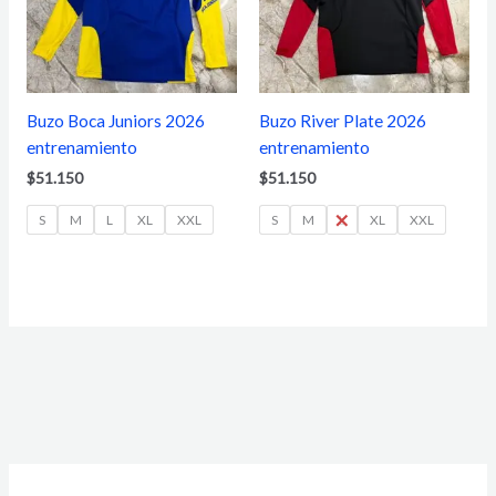
Buzo Boca Juniors 2026
Buzo River Plate 2026
entrenamiento
entrenamiento
$
51.150
$
51.150
S
M
L
XL
XXL
S
M
L
XL
XXL