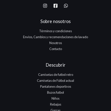
.
Sobre nosotros
Términos y condiciones
Envios, Cambios y recomendaciones de lavado
Nosotros
Contacto
Descubrir
Camisetas de futbol retro
Camisetas de Fútbol actual
Pantalones deportivos
Buzos futbol
Niños
Rebajas
Gorras