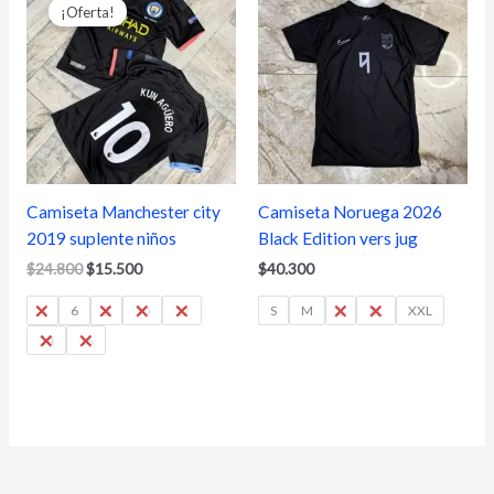
precio
precio
¡Oferta!
original
actual
era:
es:
$24.800.
$15.500.
Camiseta Manchester city
Camiseta Noruega 2026
2019 suplente niños
Black Edition vers jug
$
24.800
$
15.500
$
40.300
4
6
8
10
12
S
M
L
XL
XXL
14
16