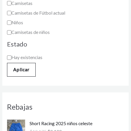
Camisetas
Camisetas de Fútbol actual
Niños
Camisetas de niños
Estado
Hay existencias
Aplicar
Rebajas
E
E
Short Racing 2025 niños celeste
l
l