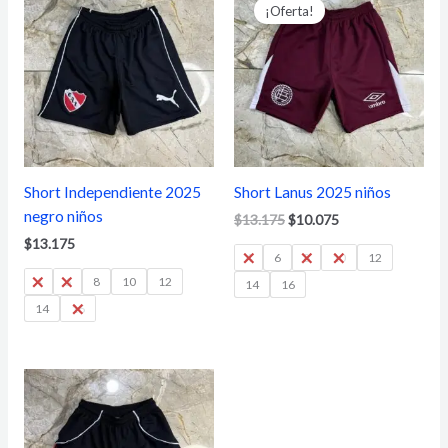
precio
precio
¡Oferta!
original
actual
era:
es:
$13.175.
$10.075.
Short Independiente 2025
Short Lanus 2025 niños
negro niños
$
13.175
$
10.075
$
13.175
4
6
8
10
12
4
6
8
10
12
14
16
14
16