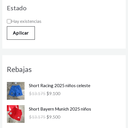
Estado
Hay existencias
Aplicar
Rebajas
E
E
Short Racing 2025 niños celeste
l
l
$
13.175
$
9.100
p
p
r
r
E
E
Short Bayern Munich 2025 niños
e
e
l
l
c
c
$
13.175
$
9.500
p
p
i
i
r
r