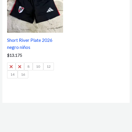
Short River Plate 2026
negro niños
$
13.175
4
6
8
10
12
14
16