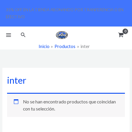
Ir
35% OFF EN LA TIENDA ABONANDO POR TRANFERENCIA O EN
al
EFECTIVO
contenido
Buscar
Inicio
Productos
inter
inter
No se han encontrado productos que coincidan
con tu selección.