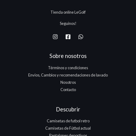
5
.
.
.
Tienda online LeGolf
1
7
Seguinos!
5
.
Sobre nosotros
Términos y condiciones
Envios, Cambios y recomendaciones de lavado
Nosotros
Contacto
Descubrir
Camisetas de futbol retro
Camisetas de Fútbol actual
Pantalones deportivos