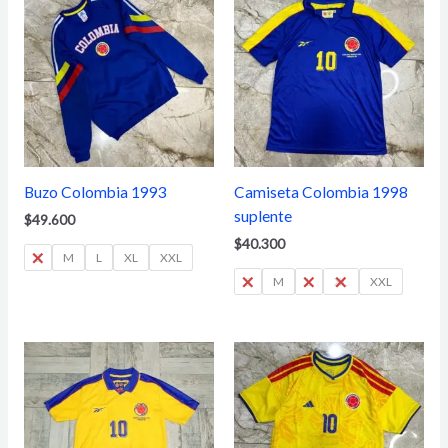
Buzo Colombia 1993
Camiseta Colombia 1998
suplente
$
49.600
$
40.300
S
M
L
XL
XXL
S
M
L
XL
XXL