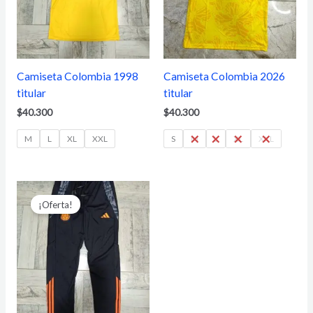
Camiseta Colombia 1998
Camiseta Colombia 2026
titular
titular
$
40.300
$
40.300
M
L
XL
XXL
S
M
L
XL
XXL
El
El
precio
precio
¡Oferta!
original
actual
era:
es:
$43.400.
$34.100.