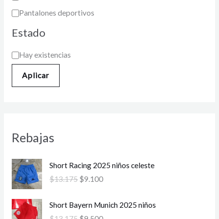
Pantalones deportivos
Estado
Hay existencias
Aplicar
Rebajas
E
E
Short Racing 2025 niños celeste
l
l
$
13.175
$
9.100
p
p
r
r
E
E
Short Bayern Munich 2025 niños
e
e
l
l
c
c
$
13.175
$
9.500