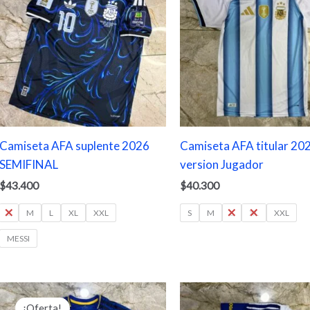
Camiseta AFA suplente 2026
Camiseta AFA titular 20
SEMIFINAL
version Jugador
$
43.400
$
40.300
S
M
L
XL
XXL
S
M
L
XL
XXL
MESSI
Rango
de
¡Oferta!