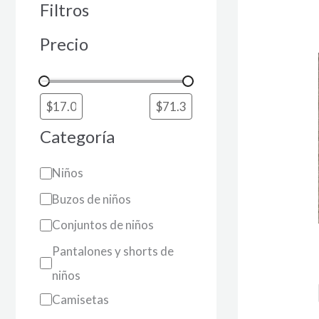
d
Filtros
Precio
Categoría
Niños
Buzos de niños
Conjuntos de niños
Pantalones y shorts de
niños
Camisetas