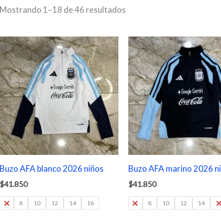
Mostrando 1–18 de 46 resultados
Buzo AFA blanco 2026 niños
Buzo AFA marino 2026 n
$
41.850
$
41.850
6
8
10
12
14
16
6
8
10
12
14
1