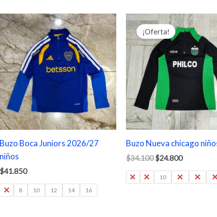
El
El
precio
precio
¡Oferta!
original
actual
era:
es:
$34.100.
$24.800.
Buzo Boca Juniors 2026/27
Buzo Nueva chicago niño
niños
$
34.100
$
24.800
$
41.850
6
8
10
12
14
1
6
8
10
12
14
16