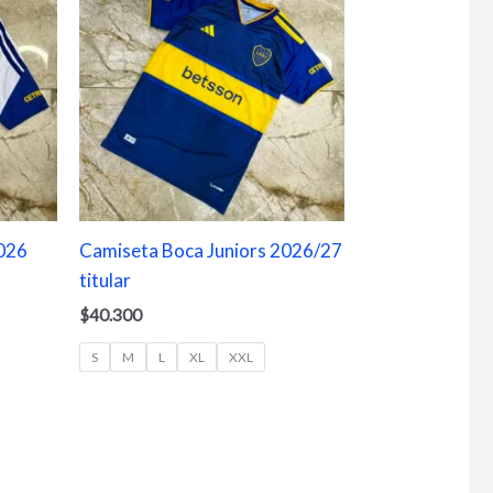
2026
Camiseta Boca Juniors 2026/27
titular
$
40.300
S
M
L
XL
XXL