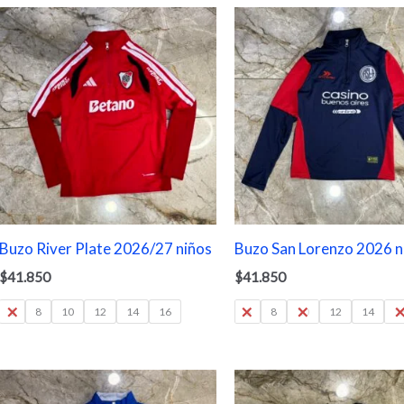
Buzo River Plate 2026/27 niños
Buzo San Lorenzo 2026 n
$
41.850
$
41.850
6
8
10
12
14
16
6
8
10
12
14
1