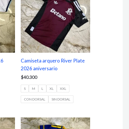
26
Camiseta arquero River Plate
2026 aniversario
$
40.300
S
M
L
XL
XXL
CON DORSAL
SIN DORSAL