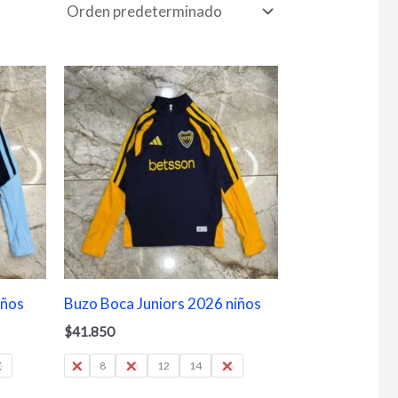
iños
Buzo Boca Juniors 2026 niños
$
41.850
6
6
8
10
12
14
16