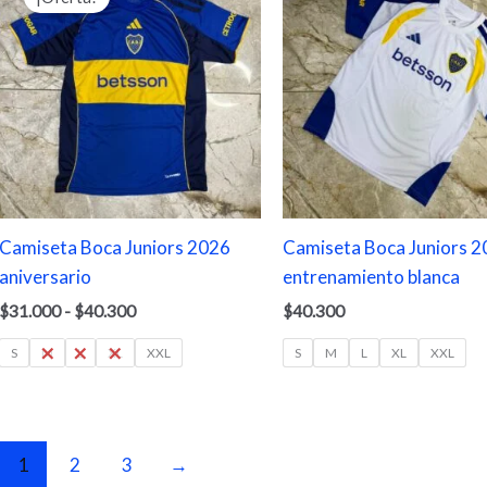
precios:
desde
$31.000
hasta
$40.300
Camiseta Boca Juniors 2026
Camiseta Boca Juniors 
aniversario
entrenamiento blanca
$
31.000
-
$
40.300
$
40.300
S
M
L
XL
XXL
S
M
L
XL
XXL
1
2
3
→