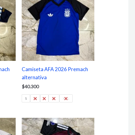
mach
Camiseta AFA 2026 Premach
alternativa
$
40.300
S
M
L
XL
XXL