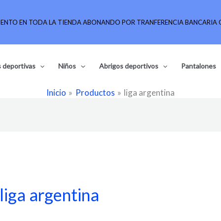
UENTO EN TODA LA TIENDA ABONANDO POR TRANFERENCIA BANCARIA O
 deportivas
Niños
Abrigos deportivos
Pantalones
Inicio
Productos
liga argentina
liga argentina