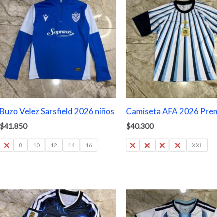
Buzo Velez Sarsfield 2026 niños
Camiseta AFA 2026 Pre
$
41.850
$
40.300
6
8
10
12
14
16
S
M
L
XL
XXL