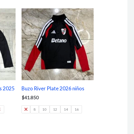
s 2025
Buzo River Plate 2026 niños
$
41.850
6
6
8
10
12
14
16