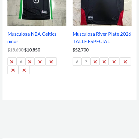
Musculosa NBA Celtics
Musculosa River Plate 2026
niños
TALLE ESPECIAL
$
18.600
$
10.850
$
52.700
4
6
8
10
12
6
7
8
9
10
12
14
16