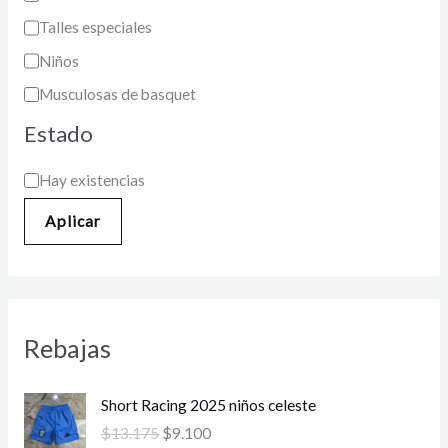
Talles especiales
Niños
Musculosas de basquet
Estado
Hay existencias
Aplicar
Rebajas
E
E
Short Racing 2025 niños celeste
l
l
$
13.175
$
9.100
p
p