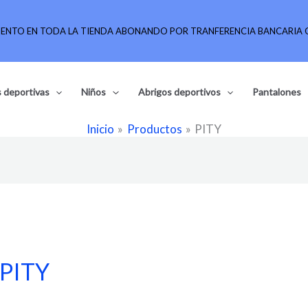
UENTO EN TODA LA TIENDA ABONANDO POR TRANFERENCIA BANCARIA O
 deportivas
Niños
Abrigos deportivos
Pantalones
Inicio
Productos
PITY
PITY