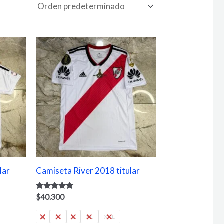
lar
Camiseta River 2018 titular
Valorado
$
40.300
con
5.00
S
M
L
XL
XXL
de 5