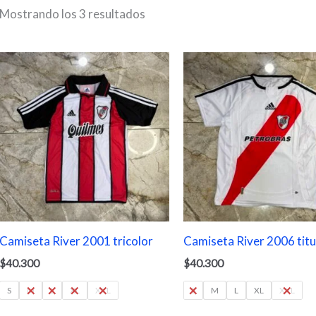
Mostrando los 3 resultados
Camiseta River 2001 tricolor
Camiseta River 2006 titu
$
40.300
$
40.300
S
M
L
XL
XXL
S
M
L
XL
XXL