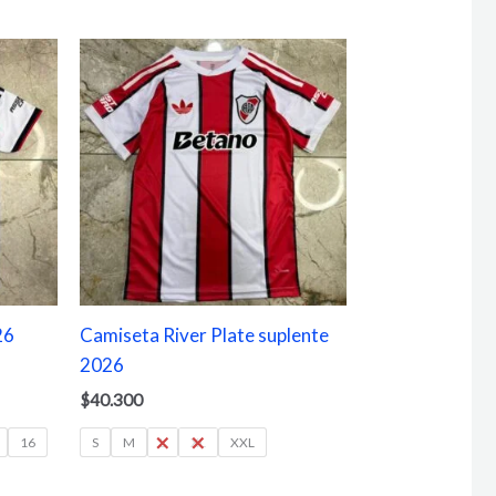
26
Camiseta River Plate suplente
2026
$
40.300
16
S
M
L
XL
XXL