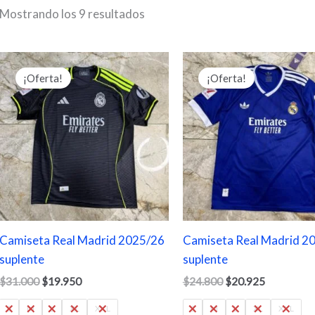
Mostrando los 9 resultados
El
El
El
El
precio
precio
precio
precio
¡Oferta!
¡Oferta!
original
actual
original
actual
era:
es:
era:
es:
$31.000.
$19.950.
$24.800.
$20.925.
Camiseta Real Madrid 2025/26
Camiseta Real Madrid 2
suplente
suplente
$
31.000
$
19.950
$
24.800
$
20.925
S
M
L
XL
XXL
S
M
L
XL
XXL