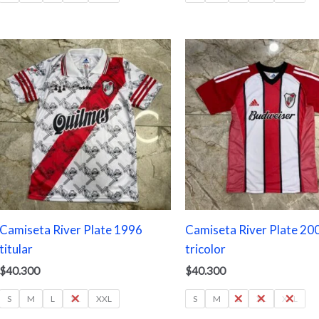
Camiseta River Plate 1996
Camiseta River Plate 20
titular
tricolor
$
40.300
$
40.300
S
M
L
XL
XXL
S
M
L
XL
XXL