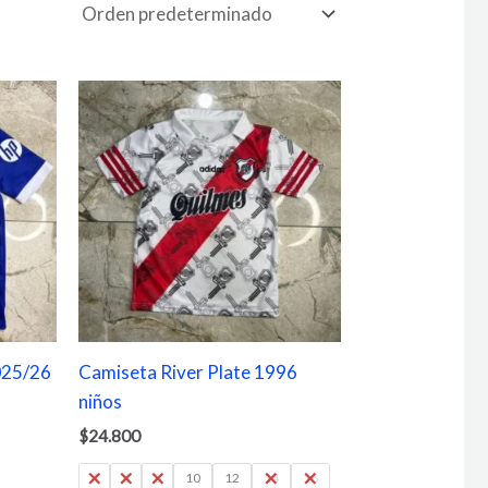
025/26
Camiseta River Plate 1996
niños
$
24.800
4
6
8
10
12
14
16