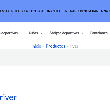
UENTO EN TODA LA TIENDA ABONANDO POR TRANFERENCIA BANCARIA O
 deportivas
Niños
Abrigos deportivos
Pantalones
Inicio
Productos
river
river