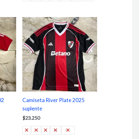
02
Camiseta River Plate 2025
suplente
$
23.250
S
M
L
XL
XXL