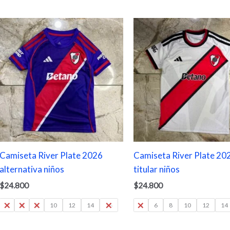
Camiseta River Plate 2026
Camiseta River Plate 20
alternativa niños
titular niños
$
24.800
$
24.800
4
6
8
10
12
14
16
4
6
8
10
12
14