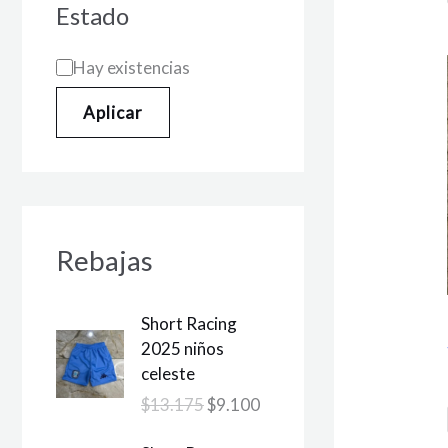
Estado
Hay existencias
Aplicar
Rebajas
E
E
Short Racing
l
l
2025 niños
p
p
celeste
r
r
$
13.175
$
9.100
e
e
c
c
E
E