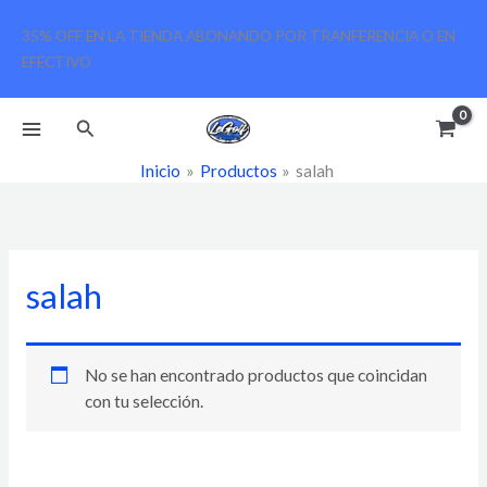
Ir
35% OFF EN LA TIENDA ABONANDO POR TRANFERENCIA O EN
al
EFECTIVO
contenido
Buscar
Inicio
Productos
salah
salah
No se han encontrado productos que coincidan
con tu selección.