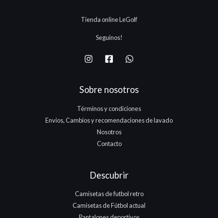
5
.
.
.
Tienda online LeGolf
1
7
Seguinos!
5
.
Sobre nosotros
Términos y condiciones
Envios, Cambios y recomendaciones de lavado
Nosotros
Contacto
Descubrir
Camisetas de futbol retro
Camisetas de Fútbol actual
Pantalones deportivos