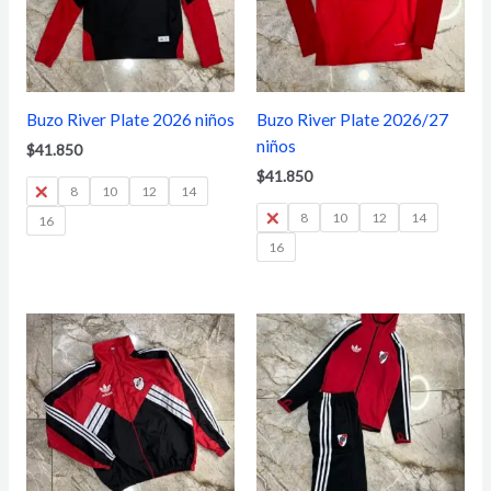
Buzo River Plate 2026 niños
Buzo River Plate 2026/27
niños
$
41.850
$
41.850
6
8
10
12
14
6
8
10
12
14
16
16
Rango
de
precios:
desde
$99.200
hasta
$108.500