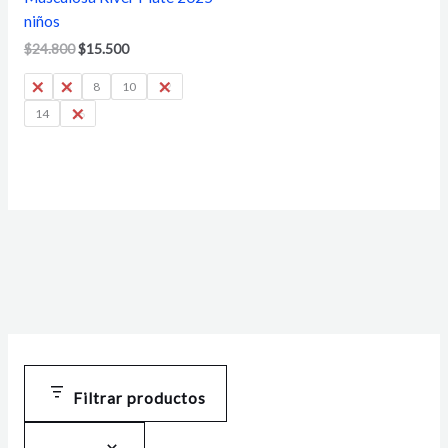
niños
$
24.800
$
15.500
4
6
8
10
12
14
16
Filtrar productos