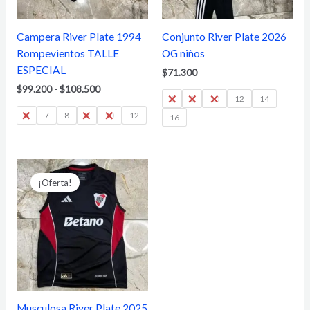
Campera River Plate 1994
Conjunto River Plate 2026
Rompevientos TALLE
OG niños
ESPECIAL
$
71.300
$
99.200
-
$
108.500
6
8
10
12
14
6
7
8
9
10
12
16
El
El
precio
precio
¡Oferta!
original
actual
era:
es:
$24.800.
$15.500.
Musculosa River Plate 2025