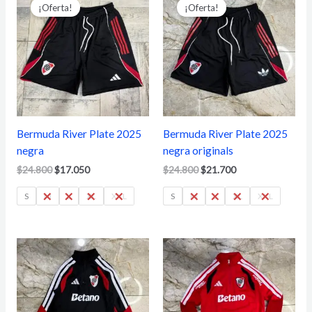
precio
precio
precio
precio
¡Oferta!
¡Oferta!
original
actual
original
actual
era:
es:
era:
es:
$24.800.
$17.050.
$24.800.
$21.700.
Bermuda River Plate 2025
Bermuda River Plate 2025
negra
negra originals
$
24.800
$
17.050
$
24.800
$
21.700
S
M
L
XL
XXL
S
M
L
XL
XXL