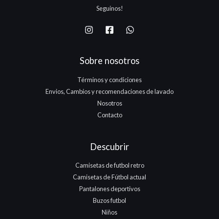
7
Seguinos!
5
.
Sobre nosotros
Términos y condiciones
Envios, Cambios y recomendaciones de lavado
Nosotros
Contacto
Descubrir
Camisetas de futbol retro
Camisetas de Fútbol actual
Pantalones deportivos
Buzos futbol
Niños