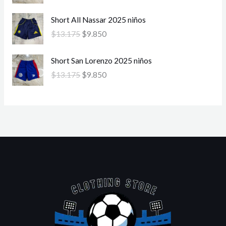
i
i
i
t
r
r
o
o
E
E
g
u
Short All Nassar 2025 niños
e
e
o
a
l
l
i
a
c
c
$
13.175
$
9.850
r
c
p
p
n
l
i
i
i
t
r
r
a
e
o
o
E
E
g
u
Short San Lorenzo 2025 niños
e
e
l
s
o
a
l
l
i
a
c
c
$
13.175
$
9.850
e
:
r
c
p
p
n
l
i
i
r
$
i
t
r
r
a
e
o
o
a
9
g
u
e
e
l
s
o
a
:
.
i
a
c
c
e
:
r
c
$
1
n
l
i
i
r
$
i
t
1
0
a
e
o
o
a
9
g
u
3
0
l
s
o
a
:
.
i
a
.
.
e
:
r
c
$
5
n
l
1
r
$
i
t
1
0
a
e
7
a
9
g
u
3
0
l
s
5
:
.
i
a
.
.
e
:
.
$
8
n
l
1
r
$
1
5
a
e
7
a
9