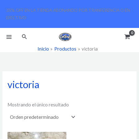
Ir
C
D
35% OFF EN LA TIENDA ABONANDO POR TRANFERENCIA O EN
al
a
i
EFECTIVO
contenido
t
s
e
p
Buscar
g
o
Inicio
Productos
victoria
o
n
r
i
í
b
victoria
a
i
l
i
Mostrando el único resultado
d
a
d