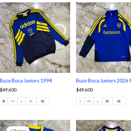
Buzo Boca Juniors 1994
Buzo Boca Juniors 2026 f
$
49.600
$
49.600
S
M
L
XL
XXL
S
M
L
XL
XXL
El
El
precio
precio
¡Oferta!