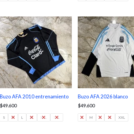
Buzo AFA 2010 entrenamiento
Buzo AFA 2026 blanco
$
49.600
$
49.600
S
M
L
XL
XXL
3XL
S
M
L
XL
XXL