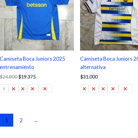
$24.800.
$19.375.
Camiseta Boca Juniors 2025
Camiseta Boca Juniors 
entrenamiento
alternativa
$
24.800
$
19.375
$
31.000
S
M
L
XL
XXL
S
M
L
XL
XXL
1
2
→