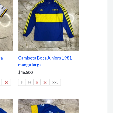
va
Camiseta Boca Juniors 1981
manga larga
$
46.500
16
S
M
L
XL
XXL