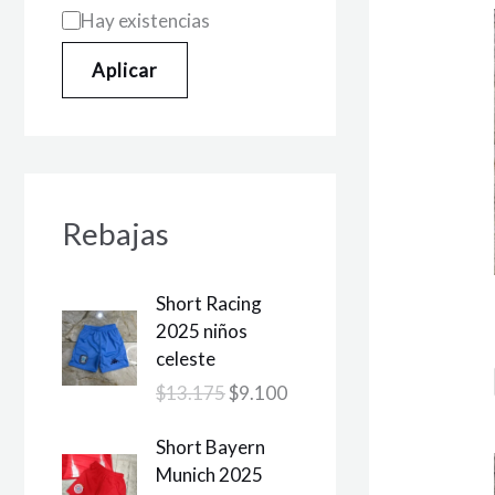
Hay existencias
Aplicar
Rebajas
E
E
Short Racing
l
l
2025 niños
p
p
celeste
r
r
$
13.175
$
9.100
e
e
c
c
E
E
Short Bayern
i
i
l
l
Munich 2025
o
o
p
p