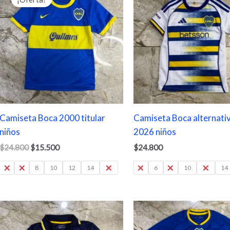
original
actual
era:
es:
$24.800.
$15.500.
Camiseta Boca 2000 titular
Camiseta Boca alternati
niños
2026 niños
$
24.800
$
15.500
$
24.800
4
6
8
10
12
14
16
4
6
8
10
12
14