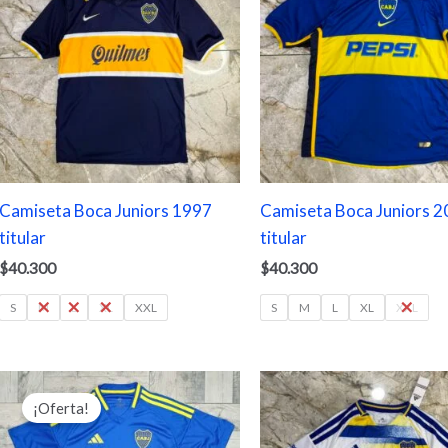
Camiseta Boca Juniors 1997
Camiseta Boca Juniors 
titular
titular
$
40.300
$
40.300
S
M
L
XL
XXL
S
M
L
XL
XXL
El
El
precio
precio
¡Oferta!
original
actual
era:
es: