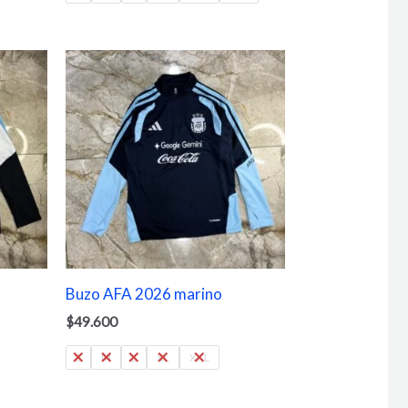
Buzo AFA 2026 marino
$
49.600
S
M
L
XL
XXL