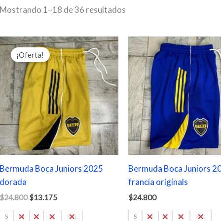
Mostrando 1–18 de 36 resultados
El
El
precio
precio
¡Oferta!
original
actual
era:
es:
$24.800.
$13.175.
Bermuda Boca Juniors 2025
Bermuda Boca Juniors 2
dorada
francia originals
$
24.800
$
13.175
$
24.800
S
M
L
XL
XXL
S
M
L
XL
XXL