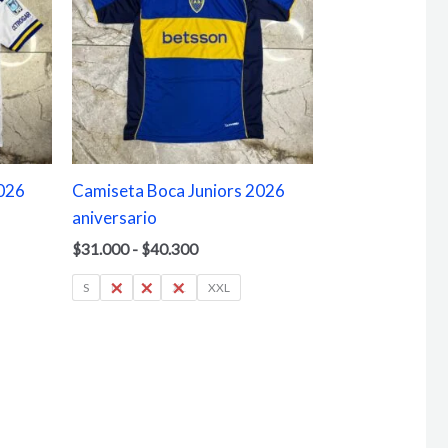
$31.000
hasta
$40.300
2026
Camiseta Boca Juniors 2026
aniversario
$
31.000
-
$
40.300
S
M
L
XL
XXL