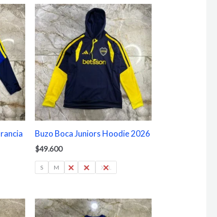
rancia
Buzo Boca Juniors Hoodie 2026
$
49.600
S
M
L
XL
XXL