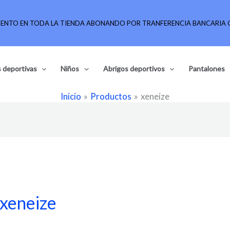
UENTO EN TODA LA TIENDA ABONANDO POR TRANFERENCIA BANCARIA O
 deportivas
Niños
Abrigos deportivos
Pantalones
Inicio
Productos
xeneize
xeneize