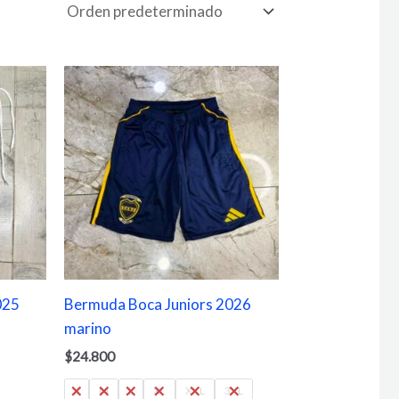
025
Bermuda Boca Juniors 2026
marino
$
24.800
S
M
L
XL
XXL
3XL