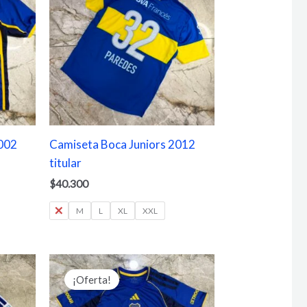
2002
Camiseta Boca Juniors 2012
titular
$
40.300
S
M
L
XL
XXL
Rango
de
¡Oferta!
precios:
desde