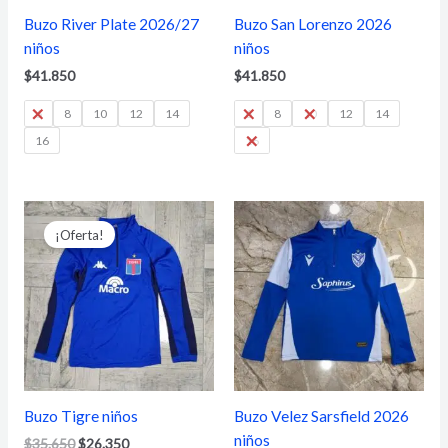
Buzo River Plate 2026/27
Buzo San Lorenzo 2026
niños
niños
$
41.850
$
41.850
6
8
10
12
14
6
8
10
12
14
16
16
El
El
precio
precio
¡Oferta!
original
actual
era:
es:
$35.650.
$26.350.
Buzo Tigre niños
Buzo Velez Sarsfield 2026
niños
$
35.650
$
26.350