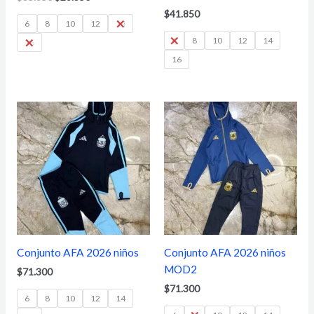
$
41.850
6
8
10
12
14
6
8
10
12
14
16
16
Conjunto AFA 2026 niños
Conjunto AFA 2026 niños
MOD2
$
71.300
$
71.300
6
8
10
12
14