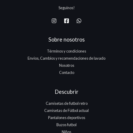
7
Seguinos!
5
.
Sobre nosotros
Términos y condiciones
Envios, Cambios y recomendaciones de lavado
Nosotros
Contacto
Descubrir
Camisetas de futbol retro
Camisetas de Fútbol actual
Pantalones deportivos
Buzos futbol
Niños