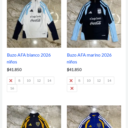
Buzo AFA blanco 2026
Buzo AFA marino 2026
niños
niños
$
41.850
$
41.850
6
8
10
12
14
6
8
10
12
14
16
16