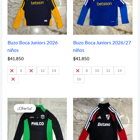
Buzo Boca Juniors 2026
Buzo Boca Juniors 2026/27
niños
niños
$
41.850
$
41.850
6
8
10
12
14
6
8
10
12
14
16
16
El
El
precio
precio
¡Oferta!
original
actual
era:
es:
$34.100.
$24.800.