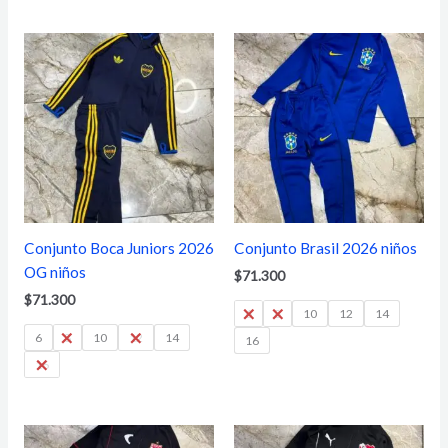
Conjunto Boca Juniors 2026
Conjunto Brasil 2026 niños
OG niños
$
71.300
$
71.300
6
8
10
12
14
6
8
10
12
14
16
16