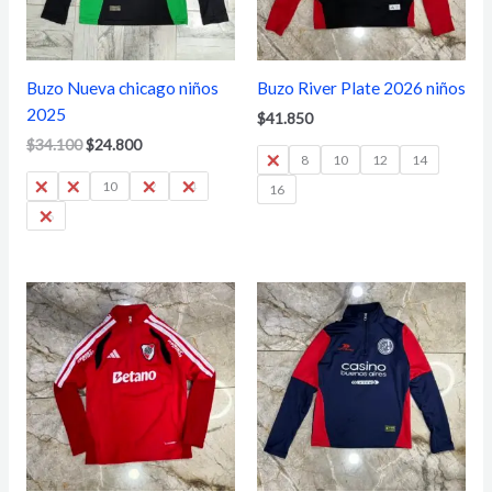
Buzo Nueva chicago niños
Buzo River Plate 2026 niños
2025
$
41.850
$
34.100
$
24.800
6
8
10
12
14
6
8
10
12
14
16
16