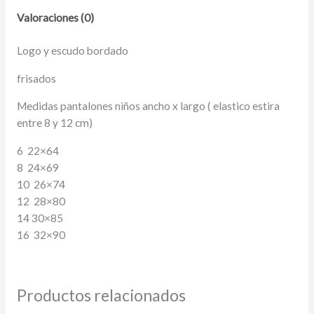
Valoraciones (0)
Logo y escudo bordado
frisados
Medidas pantalones niños ancho x largo ( elastico estira
entre 8 y 12 cm)
6 22×64
8 24×69
10 26×74
12 28×80
14 30×85
16 32×90
Productos relacionados