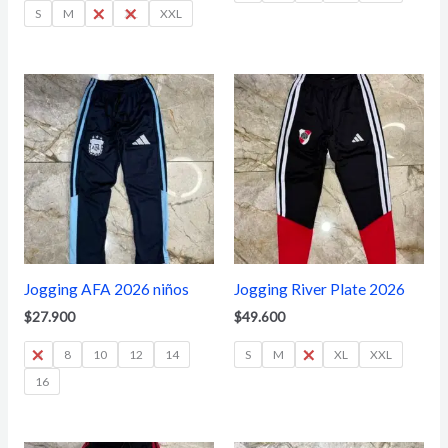
S
M
L
XL
XXL
Jogging AFA 2026 niños
Jogging River Plate 2026
$
27.900
$
49.600
6
8
10
12
14
S
M
L
XL
XXL
16