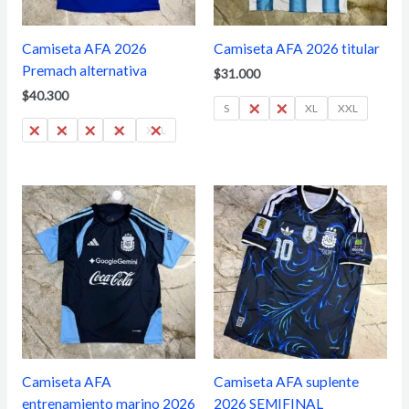
Camiseta AFA 2026
Camiseta AFA 2026 titular
Premach alternativa
$
31.000
$
40.300
S
M
L
XL
XXL
S
M
L
XL
XXL
Camiseta AFA
Camiseta AFA suplente
entrenamiento marino 2026
2026 SEMIFINAL