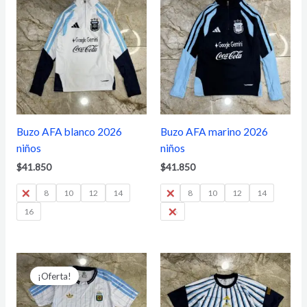
Buzo AFA blanco 2026
Buzo AFA marino 2026
niños
niños
$
41.850
$
41.850
6
8
10
12
14
6
8
10
12
14
16
16
Rango
de
¡Oferta!
precios:
desde