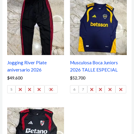
Jogging River Plate
Musculosa Boca Juniors
aniversario 2026
2026 TALLE ESPECIAL
$
49.600
$
52.700
S
M
L
XL
XXL
6
7
8
9
10
12