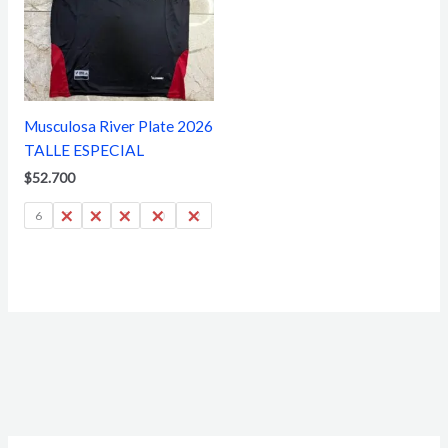
Musculosa River Plate 2026
TALLE ESPECIAL
$
52.700
6
7
8
9
10
12