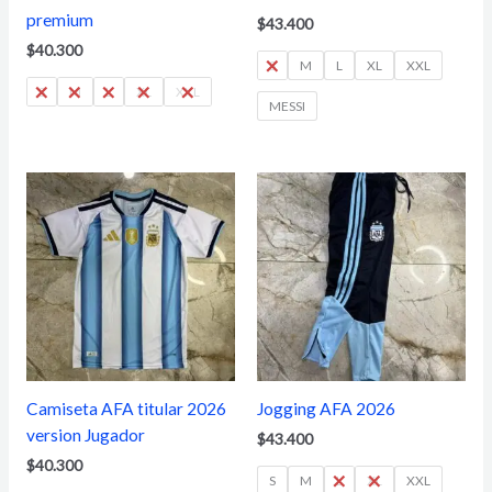
premium
$
43.400
$
40.300
S
M
L
XL
XXL
S
M
L
XL
XXL
MESSI
Camiseta AFA titular 2026
Jogging AFA 2026
version Jugador
$
43.400
$
40.300
S
M
L
XL
XXL