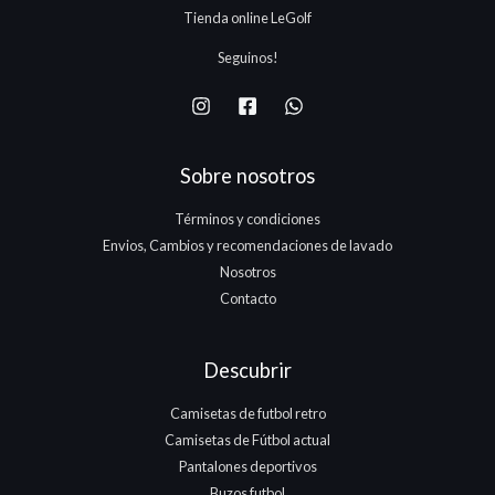
.
Tienda online LeGolf
1
7
Seguinos!
5
.
Sobre nosotros
Términos y condiciones
Envios, Cambios y recomendaciones de lavado
Nosotros
Contacto
Descubrir
Camisetas de futbol retro
Camisetas de Fútbol actual
Pantalones deportivos
Buzos futbol