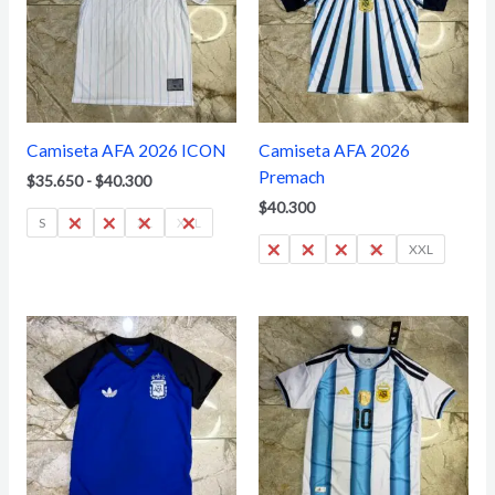
$35.650
hasta
$40.300
Camiseta AFA 2026 ICON
Camiseta AFA 2026
Premach
$
35.650
-
$
40.300
$
40.300
S
M
L
XL
XXL
S
M
L
XL
XXL