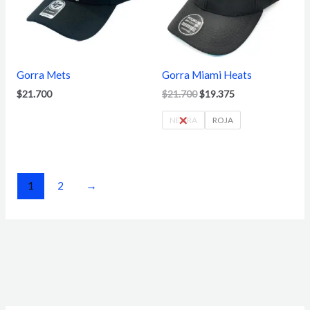
Gorra Mets
Gorra Miami Heats
$
21.700
$
21.700
$
19.375
NEGRA
ROJA
1
2
→