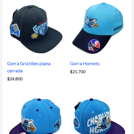
Gorra Grizzilies plana
Gorra Hornets
cerrada
$
21.700
$
24.800