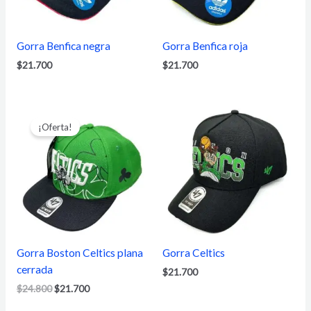
Gorra Benfica negra
Gorra Benfica roja
$
21.700
$
21.700
El
El
precio
precio
¡Oferta!
original
actual
era:
es:
$24.800.
$21.700.
Gorra Boston Celtics plana
Gorra Celtics
cerrada
$
21.700
$
24.800
$
21.700