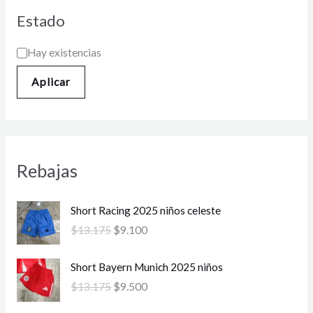
Estado
Hay existencias
Aplicar
Rebajas
E
E
Short Racing 2025 niños celeste
l
l
$
13.175
$
9.100
p
p
r
r
E
E
Short Bayern Munich 2025 niños
e
e
l
l
c
c
$
13.175
$
9.500
p
p
i
i
r
r