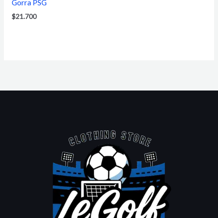
Gorra PSG
$
21.700