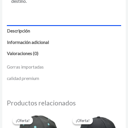
destino.
Descripción
Información adicional
Valoraciones (0)
Gorras importadas
calidad premium
Productos relacionados
El
El
El
El
precio
precio
precio
precio
¡Oferta!
¡Oferta!
¡Oferta!
¡Oferta!
original
actual
original
actual