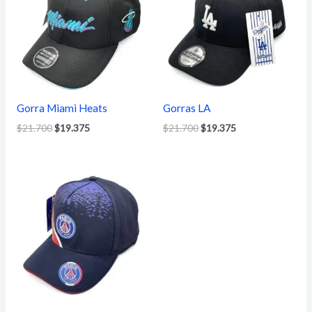
era:
es:
era:
es:
$21.700.
$19.375.
$21.700.
$19.375.
Gorra Miami Heats
Gorras LA
$
21.700
$
19.375
$
21.700
$
19.375