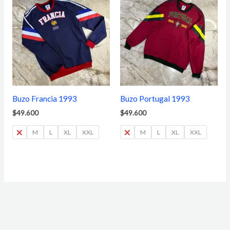
Buzo Francia 1993
Buzo Portugal 1993
$
49.600
$
49.600
S
M
L
XL
XXL
S
M
L
XL
XXL