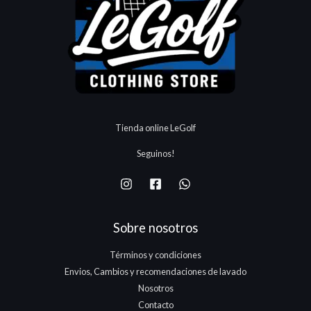
.
.
e
:
.
$
8
1
r
$
1
5
7
a
9
3
0
5
:
.
.
.
.
$
8
1
1
5
7
3
0
5
.
.
.
Tienda online LeGolf
1
7
Seguinos!
5
.
Sobre nosotros
Términos y condiciones
Envios, Cambios y recomendaciones de lavado
Nosotros
Contacto