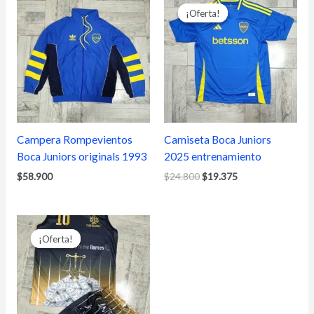
precio
precio
¡Oferta!
¡Oferta!
original
actual
era:
es:
$24.800.
$19.375.
Campera Rompevientos
Camiseta Boca Juniors
Boca Juniors originals 1993
2025 entrenamiento
$
58.900
$
24.800
$
19.375
El
El
precio
precio
¡Oferta!
¡Oferta!
original
actual
era:
es:
$20.150.
$15.500.