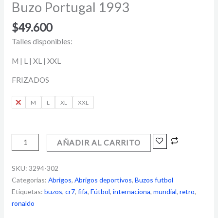
Buzo Portugal 1993
$
49.600
Talles disponibles:
M | L | XL | XXL
FRIZADOS
S
M
L
XL
XXL
AÑADIR AL CARRITO
SKU:
3294-302
Categorías:
Abrigos
,
Abrigos deportivos
,
Buzos futbol
Etiquetas:
buzos
,
cr7
,
fifa
,
Fútbol
,
internaciona
,
mundial
,
retro
,
ronaldo