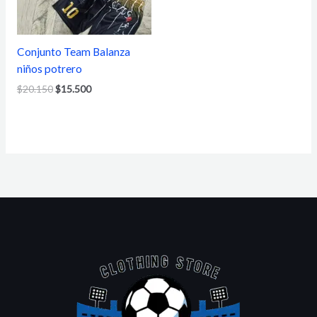
Conjunto Team Balanza
niños potrero
$
20.150
$
15.500