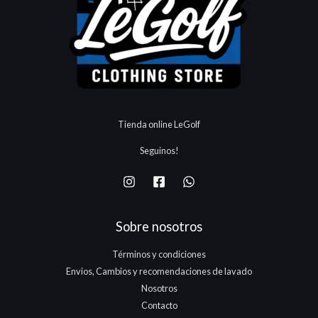
.
$
8
1
r
$
1
5
7
a
9
3
0
5
:
.
.
.
.
$
8
1
1
5
7
3
0
5
.
.
.
Tienda online LeGolf
1
7
Seguinos!
5
.
Sobre nosotros
Términos y condiciones
Envios, Cambios y recomendaciones de lavado
Nosotros
Contacto