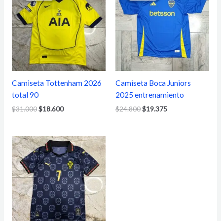
era:
es:
era:
es:
$31.000.
$18.600.
$24.800.
$19.375.
Camiseta Tottenham 2026
Camiseta Boca Juniors
total 90
2025 entrenamiento
$
31.000
$
18.600
$
24.800
$
19.375