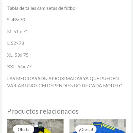
Tabla de talles camisetas de fútbol
S: 49×70
M: 51 x 71
L:52×73
XL: 53x 75
XXL: 54x 77
LAS MEDIDAS SON APROXIMADAS YA QUE PUEDEN
VARIAR UNOS CM DEPENDIENDO DE CADA MODELO.
Productos relacionados
El
El
El
El
precio
precio
precio
precio
¡Oferta!
¡Oferta!
¡Oferta!
¡Oferta!
original
actual
original
actual