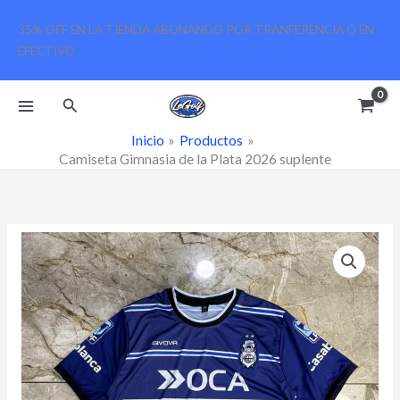
Ir
35% OFF EN LA TIENDA ABONANDO POR TRANFERENCIA O EN
al
EFECTIVO
contenido
Buscar
Inicio
Productos
Camiseta Gimnasia de la Plata 2026 suplente
Camiseta
Gimnasia
de
la
Plata
2026
suplente
cantidad