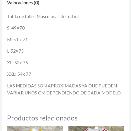
Valoraciones (0)
Tabla de talles Musculosas de futbol
S: 49×70
M: 51 x 71
L:52×73
XL: 53x 75
XXL: 54x 77
LAS MEDIDAS SON APROXIMADAS YA QUE PUEDEN
VARIAR UNOS CM DEPENDIENDO DE CADA MODELO.
Productos relacionados
El
El