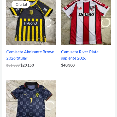
precio
precio
¡Oferta!
¡Oferta!
original
actual
era:
es:
$31.000.
$20.150.
Camiseta Almirante Brown
Camiseta River Plate
2026 titular
suplente 2026
$
31.000
$
20.150
$
40.300