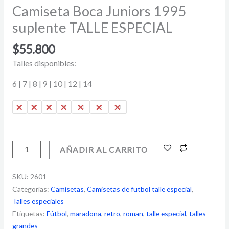
Camiseta Boca Juniors 1995
suplente TALLE ESPECIAL
$
55.800
Talles disponibles:
6 | 7 | 8 | 9 | 10 | 12 | 14
6
7
8
9
10
12
14
AÑADIR AL CARRITO
SKU:
2601
Categorías:
Camisetas
,
Camisetas de futbol talle especial
,
Talles especiales
Etiquetas:
Fútbol
,
maradona
,
retro
,
roman
,
talle especial
,
talles
grandes