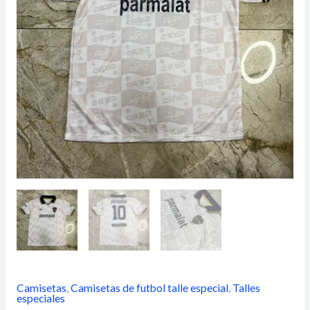
Camisetas
,
Camisetas de futbol talle especial
,
Talles
especiales