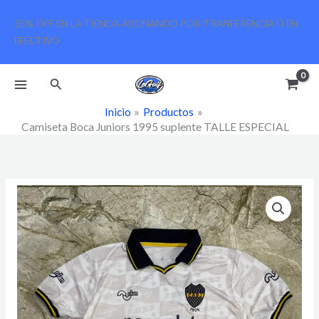
Ir
35% OFF EN LA TIENDA ABONANDO POR TRANFERENCIA O EN
al
EFECTIVO
contenido
Buscar
Inicio
Productos
Camiseta Boca Juniors 1995 suplente TALLE ESPECIAL
Camiseta
Boca
Juniors
1995
suplente
TALLE
ESPECIAL
cantidad