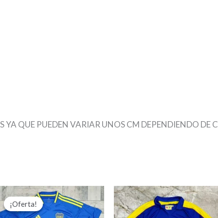
S YA QUE PUEDEN VARIAR UNOS CM DEPENDIENDO DE 
s
El
El
precio
precio
¡Oferta!
¡Oferta!
original
actual
era:
es: