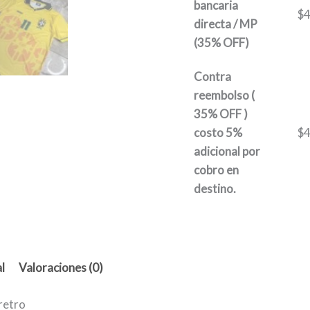
bancaria
$
4
directa / MP
(35% OFF)
Contra
reembolso (
35% OFF )
costo 5%
$
4
adicional por
cobro en
destino.
l
Valoraciones (0)
 retro