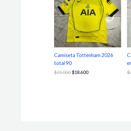
$31.000.
$18.600.
Camiseta Tottenham 2026
C
total 90
e
$
31.000
$
18.600
$