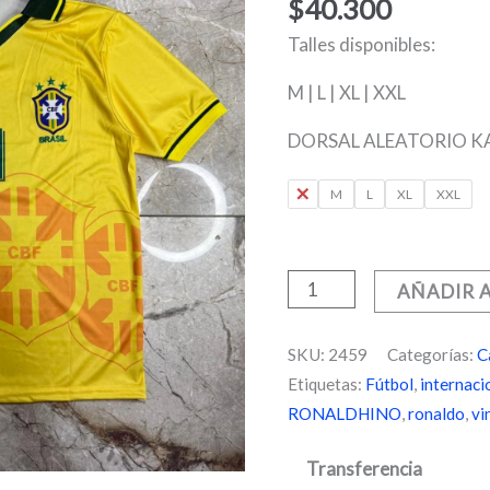
titular
$
40.300
cantidad
Talles disponibles:
M | L | XL | XXL
DORSAL ALEATORIO K
S
M
L
XL
XXL
AÑADIR 
SKU:
2459
Categorías:
C
Etiquetas:
Fútbol
,
internaci
RONALDHINO
,
ronaldo
,
vi
Transferencia