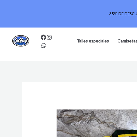
Ir
al
35% DE DESC
contenido
Talles especiales
Camisetas