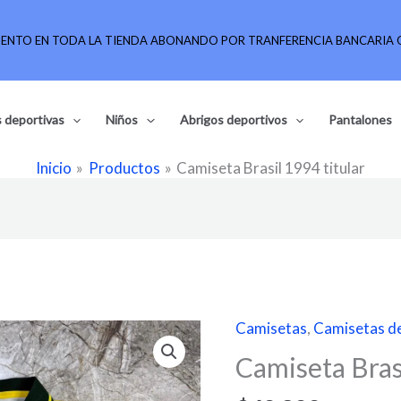
UENTO EN TODA LA TIENDA ABONANDO POR TRANFERENCIA BANCARIA O
 deportivas
Niños
Abrigos deportivos
Pantalones
Inicio
Productos
Camiseta Brasil 1994 titular
Camisetas
,
Camisetas de
Camiseta
Brasil
Camiseta Brasi
1994