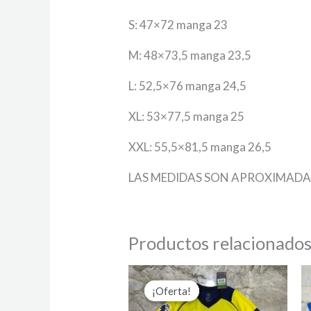
S: 47×72 manga 23
M: 48×73,5 manga 23,5
L: 52,5×76 manga 24,5
XL: 53×77,5 manga 25
XXL: 55,5×81,5 manga 26,5
LAS MEDIDAS SON APROXIMADA
Productos relacionado
El
El
precio
precio
¡Oferta!
¡Oferta!
original
actual
era:
es: