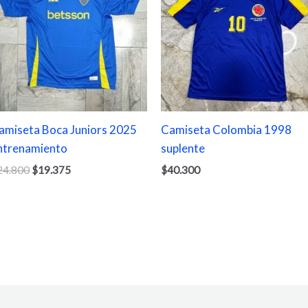
$24.800.
$19.375.
amiseta Boca Juniors 2025
Camiseta Colombia 1998
ntrenamiento
suplente
24.800
$
19.375
$
40.300