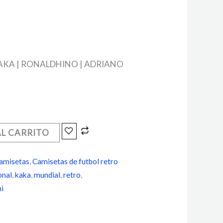
AKA | RONALDHINO | ADRIANO
AL CARRITO
amisetas
,
Camisetas de futbol retro
onal
,
kaka
,
mundial
,
retro
,
ni