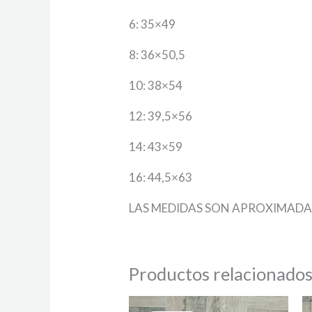
6: 35×49
8: 36×50,5
10: 38×54
12: 39,5×56
14: 43×59
16: 44,5×63
LAS MEDIDAS SON APROXIMADA
Productos relacionado
El
El