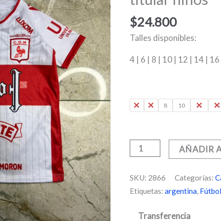
2026
titular
$
24.800
niños
Talles disponibles:
cantidad
4 | 6 | 8 | 10 | 12 | 14 | 16
4
6
8
10
12
14
AÑADIR 
SKU:
2866
Categorías:
C
Etiquetas:
argentina
,
Fútbo
Transferencia