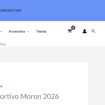
 EN EFECTIVO
Buscar
Accesorios
Tienda
iños
os
ortivo Moron 2026