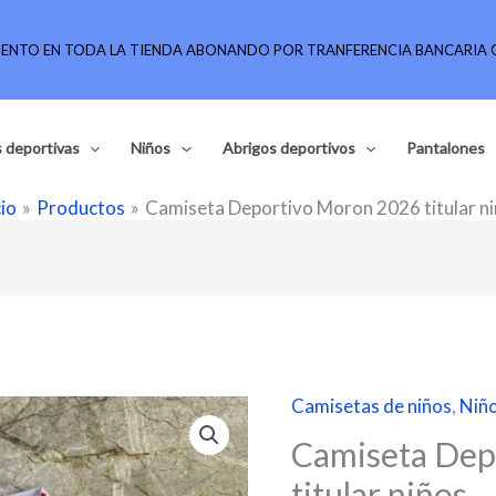
UENTO EN TODA LA TIENDA ABONANDO POR TRANFERENCIA BANCARIA O
 deportivas
Niños
Abrigos deportivos
Pantalones
cio
Productos
Camiseta Deportivo Moron 2026 titular n
Camisetas de niños
,
Niñ
Camiseta
Deportivo
Camiseta Dep
Moron
titular niños