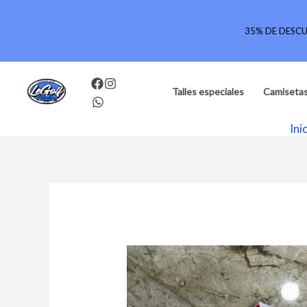
Ir
al
35% DE DESC
contenido
Talles especiales
Camisetas
Ini