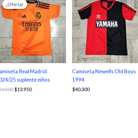
precio
precio
¡Oferta!
¡Oferta!
original
actual
era:
es:
$24.800.
$13.950.
amiseta Real Madrid
Camiseta Newells Old Boys
024/25 suplente niños
1994
24.800
$
13.950
$
40.300