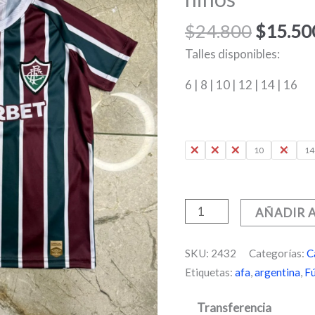
era:
2026
$24.80
niños
$
24.800
$
15.50
cantidad
Talles disponibles:
6 | 8 | 10 | 12 | 14 | 16
4
6
8
10
12
14
AÑADIR 
SKU:
2432
Categorías:
C
Etiquetas:
afa
,
argentina
,
Fú
Transferencia