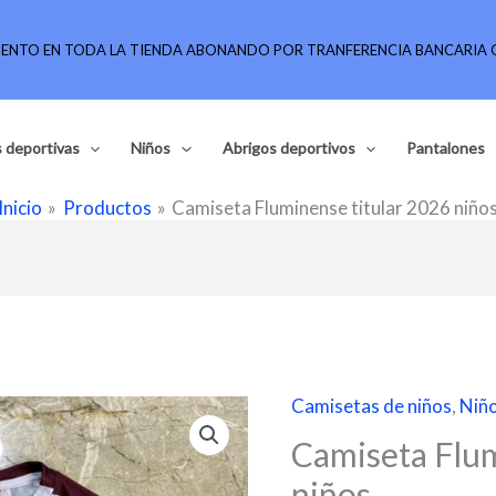
UENTO EN TODA LA TIENDA ABONANDO POR TRANFERENCIA BANCARIA O
 deportivas
Niños
Abrigos deportivos
Pantalones
Inicio
Productos
Camiseta Fluminense titular 2026 niño
El
Camisetas de niños
,
Niñ
Camiseta
precio
Fluminense
Camiseta Flum
origina
titular
niños