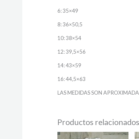
6: 35×49
8: 36×50,5
10: 38×54
12: 39,5×56
14: 43×59
16: 44,5×63
LAS MEDIDAS SON APROXIMADA
Productos relacionado