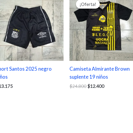
precio
precio
¡Oferta!
¡Oferta!
original
actual
era:
es:
$24.800.
$12.400.
hort Santos 2025 negro
Camiseta Almirante Brown
iños
suplente 19 niños
13.175
$
24.800
$
12.400