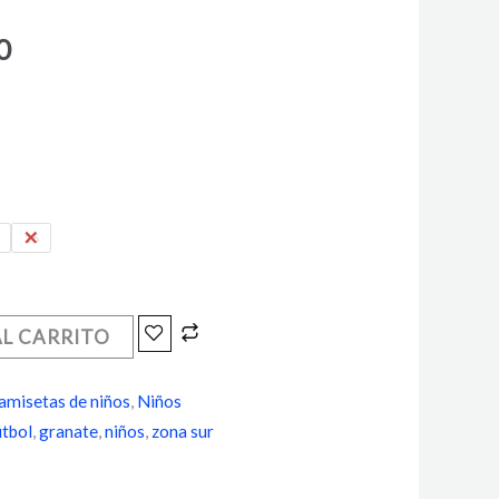
es:
0.
$15.500.
0
16
AL CARRITO
amisetas de niños
,
Niños
tbol
,
granate
,
niños
,
zona sur