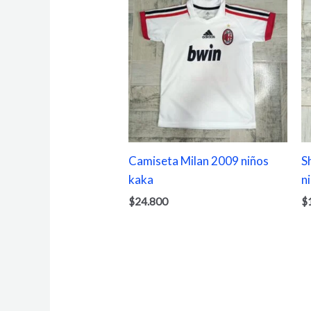
Camiseta Milan 2009 niños
S
kaka
n
$
24.800
$