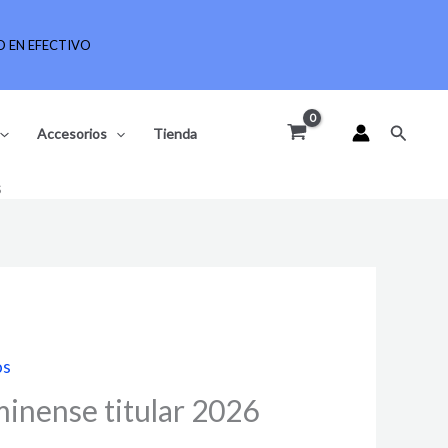
 EN EFECTIVO
Buscar
Accesorios
Tienda
s
El
os
precio
inense titular 2026
l
actual