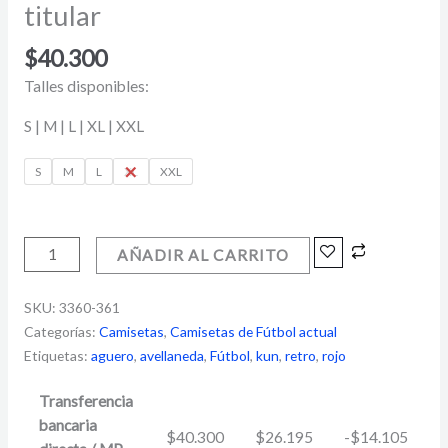
titular
$
40.300
Talles disponibles:
S | M | L | XL | XXL
S
M
L
XL
XXL
AÑADIR AL CARRITO
SKU:
3360-361
Categorías:
Camisetas
,
Camisetas de Fútbol actual
Etiquetas:
aguero
,
avellaneda
,
Fútbol
,
kun
,
retro
,
rojo
Transferencia
bancaria
$
40.300
$
26.195
-
$
14.105