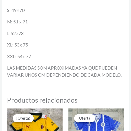
S: 49×70
M: 51 x 71
L:52×73
XL: 53x 75
XXL: 54x 77
LAS MEDIDAS SON APROXIMADAS YA QUE PUEDEN
VARIAR UNOS CM DEPENDIENDO DE CADA MODELO.
Productos relacionados
El
El
El
El
precio
precio
precio
precio
¡Oferta!
¡Oferta!
¡Oferta!
¡Oferta!
original
actual
original
actual
era:
es:
era:
es: