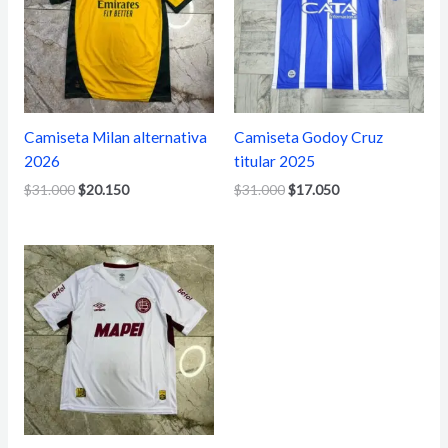
$31.000.
$20.150.
$31.000.
$17.050.
Camiseta Milan alternativa
Camiseta Godoy Cruz
2026
titular 2025
$
31.000
$
20.150
$
31.000
$
17.050