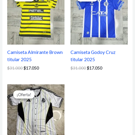
original
actual
original
actual
era:
es:
era:
es:
$31.000.
$17.050.
$31.000.
$17.050.
Camiseta Almirante Brown
Camiseta Godoy Cruz
titular 2025
titular 2025
$
31.000
$
17.050
$
31.000
$
17.050
El
El
precio
precio
¡Oferta!
¡Oferta!
original
actual
era:
es:
$55.800.
$38.750.