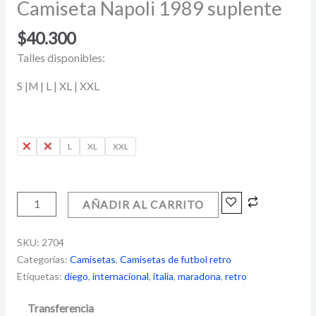
Camiseta Napoli 1989 suplente
$
40.300
Talles disponibles:
S |M | L | XL | XXL
S
M
L
XL
XXL
AÑADIR AL CARRITO
SKU:
2704
Categorías:
Camisetas
,
Camisetas de futbol retro
Etiquetas:
diego
,
internacional
,
italia
,
maradona
,
retro
Transferencia