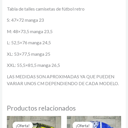
Tabla de talles camisetas de fútbol retro
S: 47×72 manga 23
M: 48×73,5 manga 23,5
L: 52,5×76 manga 24,5
XL: 53×77,5 manga 25
XXL: 55,5×81,5 manga 26,5
LAS MEDIDAS SON APROXIMADAS YA QUE PUEDEN
VARIAR UNOS CM DEPENDIENDO DE CADA MODELO.
Productos relacionados
El
El
El
El
precio
precio
precio
precio
¡Oferta!
¡Oferta!
¡Oferta!
¡Oferta!