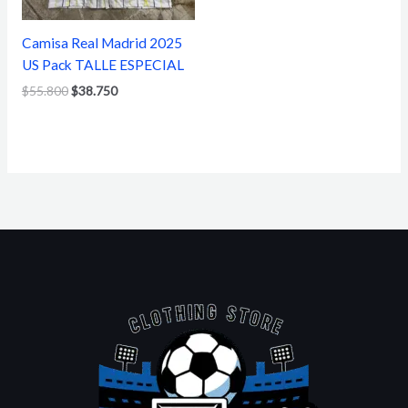
Camisa Real Madrid 2025
US Pack TALLE ESPECIAL
$
55.800
$
38.750