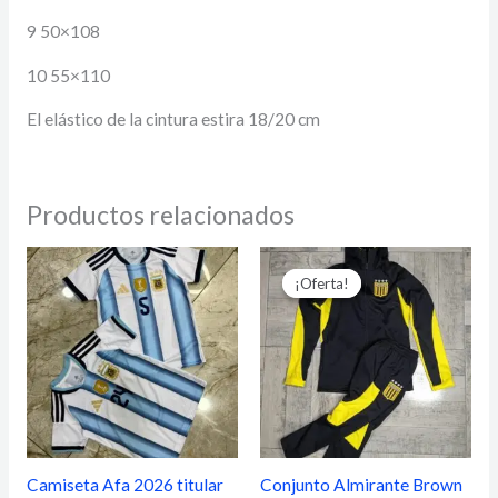
9 50×108
10 55×110
El elástico de la cintura estira 18/20 cm
Productos relacionados
El
El
precio
precio
¡Oferta!
¡Oferta!
original
actual
era:
es:
$71.300.
$46.500.
Camiseta Afa 2026 titular
Conjunto Almirante Brown