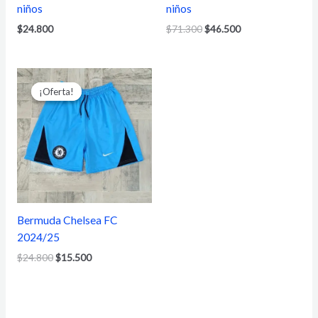
niños
niños
$
24.800
$
71.300
$
46.500
El
El
precio
precio
¡Oferta!
¡Oferta!
original
actual
era:
es:
$24.800.
$15.500.
Bermuda Chelsea FC
2024/25
$
24.800
$
15.500