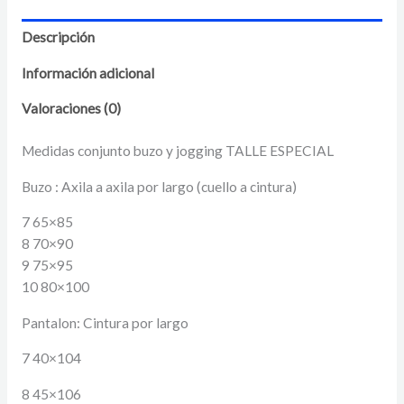
Descripción
Información adicional
Valoraciones (0)
Medidas conjunto buzo y jogging TALLE ESPECIAL
Buzo : Axila a axila por largo (cuello a cintura)
7 65×85
8 70×90
9 75×95
10 80×100
Pantalon: Cintura por largo
7 40×104
8 45×106