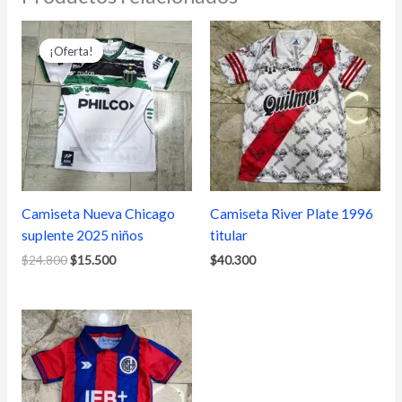
El
El
precio
precio
¡Oferta!
¡Oferta!
original
actual
era:
es:
$24.800.
$15.500.
Camiseta Nueva Chicago
Camiseta River Plate 1996
suplente 2025 niños
titular
$
24.800
$
15.500
$
40.300