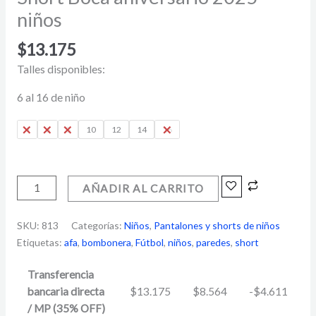
niños
$
13.175
Talles disponibles:
6 al 16 de niño
4
6
8
10
12
14
16
AÑADIR AL CARRITO
SKU:
813
Categorías:
Niños
,
Pantalones y shorts de niños
Etiquetas:
afa
,
bombonera
,
Fútbol
,
niños
,
paredes
,
short
Transferencia
bancaria directa
$
13.175
$
8.564
-
$
4.611
/ MP (35% OFF)