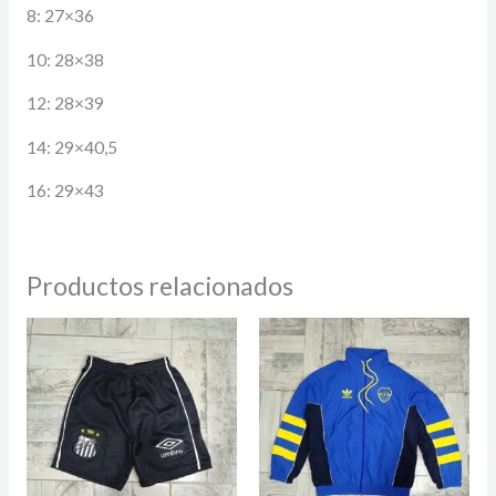
8: 27×36
10: 28×38
12: 28×39
14: 29×40,5
16: 29×43
Productos relacionados