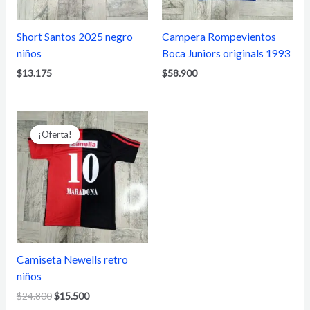
Short Santos 2025 negro
Campera Rompevientos
niños
Boca Juniors originals 1993
$
13.175
$
58.900
El
El
precio
precio
¡Oferta!
¡Oferta!
original
actual
era:
es:
$24.800.
$15.500.
Camiseta Newells retro
niños
$
24.800
$
15.500