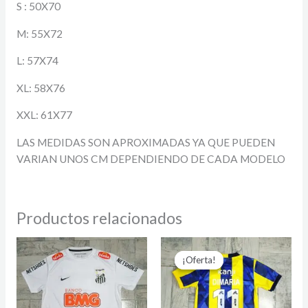
S : 50X70
M: 55X72
L: 57X74
XL: 58X76
XXL: 61X77
LAS MEDIDAS SON APROXIMADAS YA QUE PUEDEN
VARIAN UNOS CM DEPENDIENDO DE CADA MODELO
Productos relacionados
El
El
precio
precio
¡Oferta!
¡Oferta!
original
actual
era:
es:
$24.800.
$15.500.