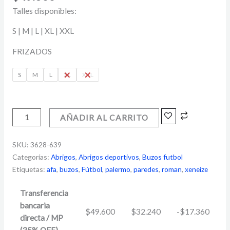
Talles disponibles:
S | M | L | XL | XXL
FRIZADOS
S
M
L
XL
XXL
AÑADIR AL CARRITO
SKU:
3628-639
Categorías:
Abrigos
,
Abrigos deportivos
,
Buzos futbol
Etiquetas:
afa
,
buzos
,
Fútbol
,
palermo
,
paredes
,
roman
,
xeneize
Transferencia
bancaria
$
49.600
$
32.240
-
$
17.360
directa / MP
(35% OFF)