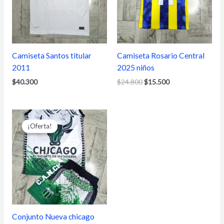
Camiseta Santos titular
Camiseta Rosario Central
2011
2025 niños
$
40.300
$
24.800
$
15.500
El
El
precio
precio
¡Oferta!
¡Oferta!
original
actual
era:
es:
$20.150.
$15.500.
Conjunto Nueva chicago