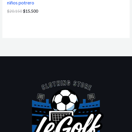
niños potrero
$
20.150
$
15.500