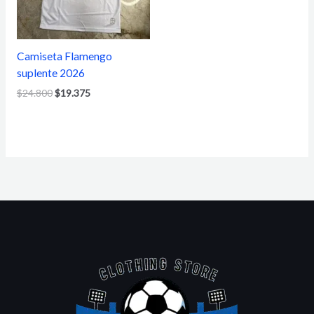
Camiseta Flamengo
suplente 2026
$
24.800
$
19.375