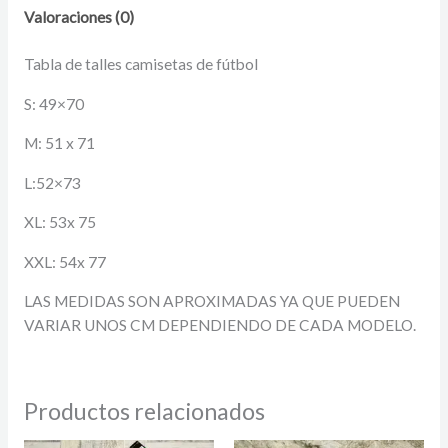
Valoraciones (0)
Tabla de talles camisetas de fútbol
S: 49×70
M: 51 x 71
L:52×73
XL: 53x 75
XXL: 54x 77
LAS MEDIDAS SON APROXIMADAS YA QUE PUEDEN
VARIAR UNOS CM DEPENDIENDO DE CADA MODELO.
Productos relacionados
El
El
El
El