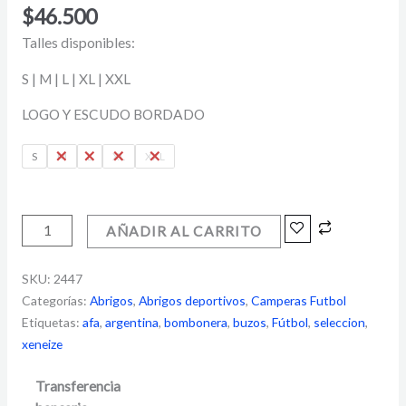
$
46.500
Talles disponibles:
S | M | L | XL | XXL
LOGO Y ESCUDO BORDADO
S
M
L
XL
XXL
AÑADIR AL CARRITO
SKU:
2447
Categorías:
Abrigos
,
Abrigos deportivos
,
Camperas Futbol
Etiquetas:
afa
,
argentina
,
bombonera
,
buzos
,
Fútbol
,
seleccion
,
xeneize
Transferencia