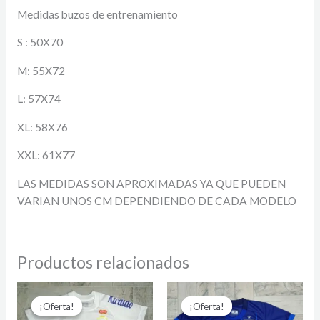
Medidas buzos de entrenamiento
S : 50X70
M: 55X72
L: 57X74
XL: 58X76
XXL: 61X77
LAS MEDIDAS SON APROXIMADAS YA QUE PUEDEN
VARIAN UNOS CM DEPENDIENDO DE CADA MODELO
Productos relacionados
El
El
El
El
precio
precio
precio
precio
¡Oferta!
¡Oferta!
¡Oferta!
¡Oferta!
original
actual
original
actual