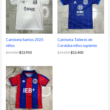
era:
es:
era:
es:
$24.800.
$13.950.
$24.800.
$12.400.
Camiseta Santos 2025
Camiseta Talleres de
niños
Cordoba niños suplente
$
24.800
$
13.950
$
24.800
$
12.400